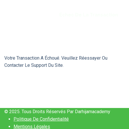
Échec De La Transaction
Home
/
Commande
/
Échec De La Transaction
Votre Transaction A Échoué. Veuillez Réessayer Ou
Contacter Le Support Du Site.
© 2025. Tous Droits Réservés Par Darhijamacademy
Politique De Confidentialité
Mentions Légales