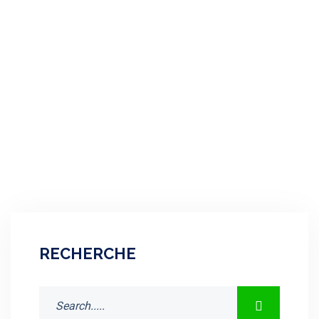
De Nos Jours, Le Retour À La Médecine Douce
Est Devenu Une Pratique De Plus En Plus
Courante, Car Cette Dernière A Prouvé
EN SAVOIR PLUS
RECHERCHE
Search
For: